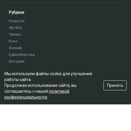
Рубрики
Новости
Футбол
Теннис
Бокс
Хоккей
Единоборства
Истории
Олимпиада
Мы используем файлы cookie для улучшения
работы сайта.
Редакция
Принять
Продолжая использование сайта, вы
соглашаетесь с нашей
политикой
О проекте
конфиденциальности
.
Правила сайта
Реклама на сайте
Контакты
Мы в социальных сетях