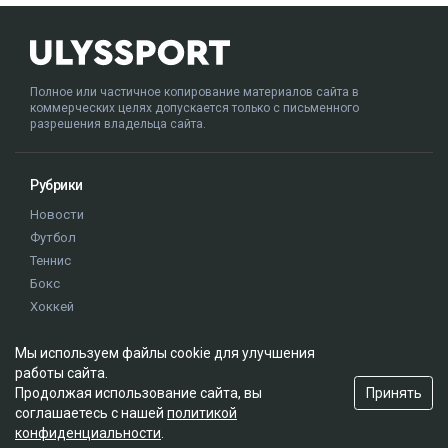
Полное или частичное копирование материалов сайта в
коммерческих целях допускается только с письменного
разрешения владельца сайта.
Рубрики
Новости
Футбол
Теннис
Бокс
Хоккей
Единоборства
Мы используем файлы cookie для улучшения
Истории
работы сайта.
Олимпиада
Принять
Продолжая использование сайта, вы
соглашаетесь с нашей
политикой
конфиденциальности
.
Редакция