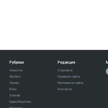
Рубрики
Редакция
М
Новости
О проекте
Футбол
Правила сайта
Теннис
Реклама на сайте
Бокс
Контакты
Хоккей
Единоборства
Истории