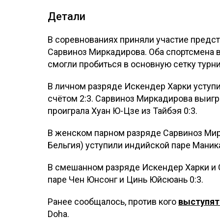
Детали
В соревнованиях приняли участие предс
Сарвиноз Миркадирова. Оба спортсмена 
смогли пробиться в основную сетку турн
В личном разряде Искендер Харки уступи
счётом 2:3. Сарвиноз Миркадирова выигра
проиграла Хуан Ю-Цзе из Тайбэя 0:3.
В женском парном разряде Сарвиноз Мир
Бельгия) уступили индийской паре Маника
В смешанном разряде Искендер Харки и 
паре Чен Юнсонг и Цинь Юйсюань 0:3.
Ранее сообщалось, против кого
выступя
Doha.