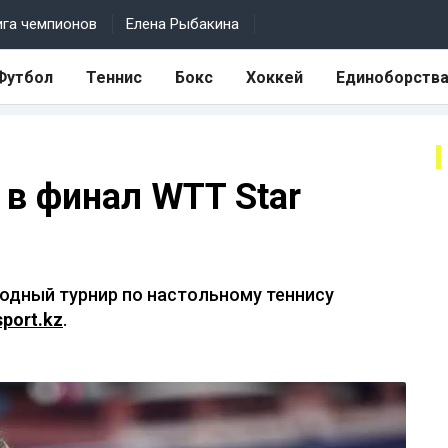
ига чемпионов
Елена Рыбакина
Футбол
Теннис
Бокс
Хоккей
Единоборств
 в финал WTT Star
одный турнир по настольному теннису
sport.kz
.