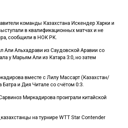
тавители команды Казахстана Искендер Харки и
выступали в квалификационных матчах и не
ира, сообщили в НОК РК.
л Али Альхадрави из Саудовской Аравии со
ла у Марьям Али из Катара 3:0, но затем
кадирова вместе с Лилу Массарт (Казахстан/
 Батра и Дия Читале со счётом 0:3.
Сарвиноз Миркадирова проиграли китайской
т
казахстанцы на турнире WTT Star Contender