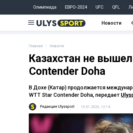
Олимпиада
ЕВРО-2024
UFC
QFL
Л
Новости
Главная
Новости
Казахстан не вышел
Contender Doha
В Дохе (Катар) продолжается междунар
WTT Star Contender Doha, передает
Ulys
Редакция Ulyssport
15.01.2026, 12:14