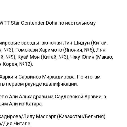
 WTT Star Contender Doha по настольному
 мировые звёзды, включая Лин Шидун (Китай,
я, №3), Томокази Харимото (Япония, №5), Лян
й, №9), Куай Мэн (Китай, №3), Чжу Юлин (Макао,
 Корея, №12).
Харки и Сарвиноз Миркадирова. По итогам
 в первом раунде квалификации.
т с Али Альхадрави из Саудовской Аравии, а
ям Али из Катара.
адирова/Лилу Массарт (Казахстан/Бельгия)
а/Дия Читале.