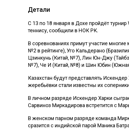
Детали
С 13 по 18 января в Дохе пройдёт турнир
теннису, сообщили в НОК РК.
В соревнованиях примут участие многие
№2 в рейтинге), Уго Кальдерано (Бразили
Цзинкунь (Китай, №7), Лин Юн-Джу (Тайбэ
№7), Че И (Китай, №8) и Шин Юбин (Южная
Казахстан будут представлять Искендер 
жеребьёвки стали известны их соперники
В личном разряде Искендер Харки сыграе
Сарвиноз Миркадирова встретится с Марь
В женском парном разряде команда Мирк
сразится с индийской парой Маника Батр