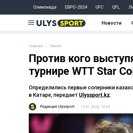
Олимпиада
ЕВРО-2024
UFC
QFL
Л
Новости
Главная
Теннис
Против кого выступ
турнире WTT Star Co
Определились первые соперники казахс
в Катаре, передает
Ulyssport.kz
.
Редакция Ulyssport
13.01.2026, 10:59