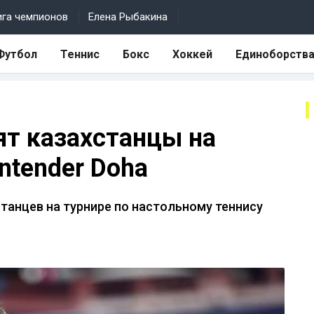
ига чемпионов
Елена Рыбакина
Футбол
Теннис
Бокс
Хоккей
Единоборств
ят казахстанцы на
ntender Doha
танцев на турнире по настольному теннису