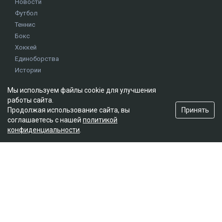
Новости
Футбол
Теннис
Бокс
Хоккей
Единоборства
Истории
Олимпиада
Мы используем файлы cookie для улучшения
работы сайта.
Принять
Редакция
Продолжая использование сайта, вы
соглашаетесь с нашей
политикой
О проекте
конфиденциальности
.
Правила сайта
Реклама на сайте
Контакты
Мы в социальных сетях