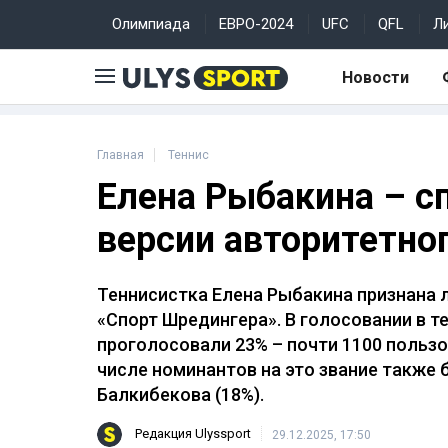
Олимпиада
ЕВРО-2024
UFC
QFL
Л
Новости
Главная
Теннис
Елена Рыбакина – сп
версии авторитетно
Теннисистка Елена Рыбакина признана 
«Спорт Шредингера». В голосовании в т
проголосовали 23% – почти 1100 пользо
числе номинантов на это звание также 
Балкибекова (18%).
Редакция Ulyssport
29.12.2025, 17:50