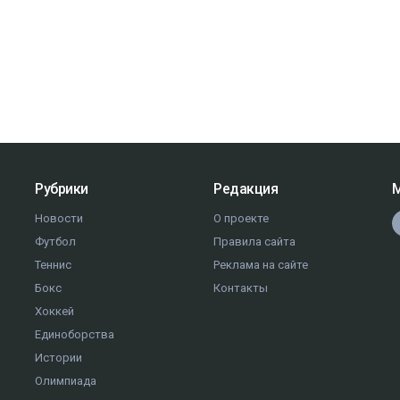
Рубрики
Редакция
М
Новости
О проекте
Футбол
Правила сайта
Теннис
Реклама на сайте
Бокс
Контакты
Хоккей
Единоборства
Истории
Олимпиада