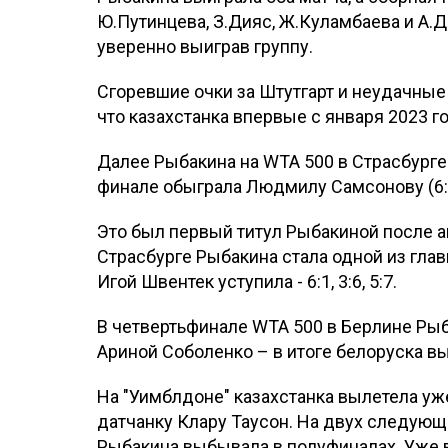
Ю.Путинцева, З.Дияс, Ж.Куламбаева и А.
уверенно выиграв группу.
Сгоревшие очки за Штутгарт и неудачные 
что казахстанка впервые с января 2023 г
Далее Рыбакина на WTA 500 в Страсбурге
финале обыграла Людмилу Самсонову (6:1, 
Это был первый титул Рыбакиной после а
Страсбурге Рыбакина стала одной из глав
Игой Швентек уступила - 6:1, 3:6, 5:7.
В четвертьфинале WTA 500 в Берлине Рыб
Ариной Соболенко – в итоге белоруска выиг
На "Уимблдоне" казахстанка вылетела уже
датчанку Клару Таусон. На двух следующ
Рыбакина выбывала в полуфиналах. Уже 