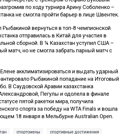
разгромив по ходу турнира Арину Соболенко –
ахстанка не смогла пройти барьер в лице Швентек.
л Рыбакиной вернуться в топ-8 чемпионской
хстанка отправилась в Китай для участия в
нальной сборной. В ¼ Казахстан уступил США –
ый матч, но не смогла забрать парный матч с
 Елене акклиматизироваться и выдать ударный
гарантировало Рыбакиной попадание на Итоговый
бо. В Саудовской Аравии казахстанка
Александровой, Пегулы и одолела в финале
татусе пятой ракетки мира, получила
ского спорта за победу на WTA Finals и вошла
ющем 18 января в Мельбурне Australian Open.
тан
спортсмены
спортивные достижения