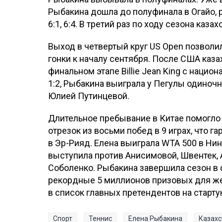
Рыбакина дошла до полуфинала в Огайо, 
6:1, 6:4. В третий раз по ходу сезона каз
Выход в четвертый круг US Open позволи
гонки к началу сентября. После США каза
финальном этапе Billie Jean King с нацио
1:2, Рыбакина выиграла у Пегулы одиночн
Юлией Путинцевой.
Длительное пребывание в Китае помогло
отрезок из восьми побед в 9 играх, что 
в Эр-Рияд. Елена выиграла WTA 500 в Нин
выступила против Анисимовой, Швентек, 
Соболенко. Рыбакина завершила сезон в с
рекордные 5 миллионов призовых для жен
в список главных претендентов на старту
Спорт
Теннис
Елена Рыбакина
Казахс