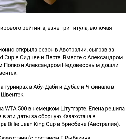
ирового рейтинга, взяв три титула, включая
онно открыла сезон в Австралии, сыграв за
d Cup в Сиднее и Перте. Вместе с Александром
ем Попко и Александром Недовесовым дошли
вентек.
 турнирах в Абу-Даби и Дубае и ¼ финала в
е Швентек.
на WTA 500 в немецком Штутгарте. Елена решила
в в эти даты за сборную Казахстана в
 Billie Jean King Cup в Брисбене (Австралия).
Казахстана (с составом Е.Рыбакина,