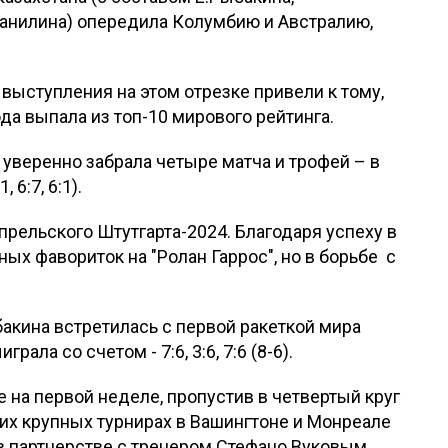
Данилина) опередила Колумбию и Австралию,
выступления на этом отрезке привели к тому,
ода выпала из топ-10 мирового рейтинга.
 уверенно забрала четыре матча и трофей – в
6:7, 6:1).
прельского Штутгарта-2024. Благодаря успеху в
ных фавориток на "Ролан Гаррос", но в борьбе с
акина встретилась с первой ракеткой мира
рала со счетом - 7:6, 3:6, 7:6 (8-6).
 на первой неделе, пропустив в четвертый круг
их крупных турнирах в Вашингтоне и Монреале
в партнерстве с тренером Стефано Вуковым