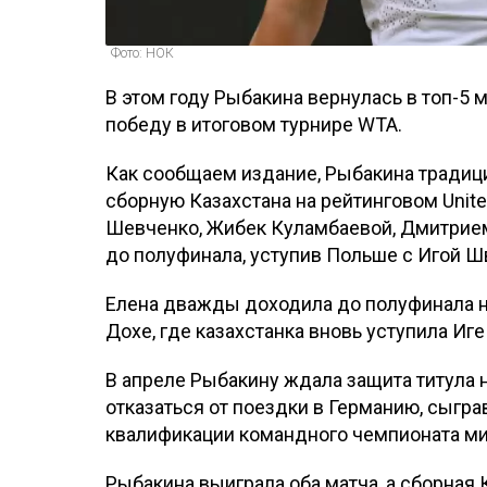
Фото: НОК
В этом году Рыбакина вернулась в топ-5 м
победу в итоговом турнире WTA.
Как сообщаем издание, Рыбакина традици
сборную Казахстана на рейтинговом Unite
Шевченко, Жибек Куламбаевой, Дмитри
до полуфинала, уступив Польше с Игой Ш
Елена дважды доходила до полуфинала на
Дохе, где казахстанка вновь уступила Иг
В апреле Рыбакину ждала защита титула 
отказаться от поездки в Германию, сыгра
квалификации командного чемпионата мира
Рыбакина выиграла оба матча, а сборная 