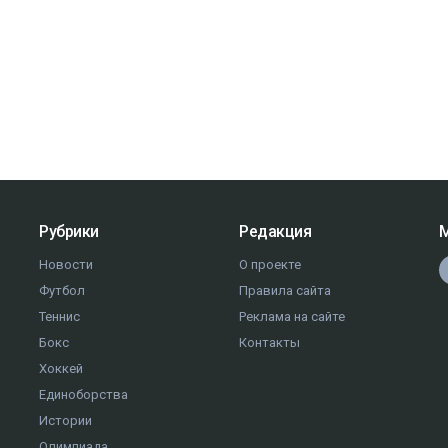
Рубрики
Редакция
М
Новости
О проекте
Футбол
Правила сайта
Теннис
Реклама на сайте
Бокс
Контакты
Хоккей
Единоборства
Истории
Олимпиада