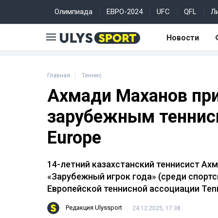
Олимпиада
ЕВРО-2024
UFC
QFL
Л
Новости
Главная
Теннис
Ахмади Маханов пр
зарубежным тенниси
Europe
14-летний казахстанский теннисист Ах
«Зарубежный игрок года» (среди спортс
Европейской теннисной ассоциации Tenn
Редакция Ulyssport
24.12.2025, 17:38