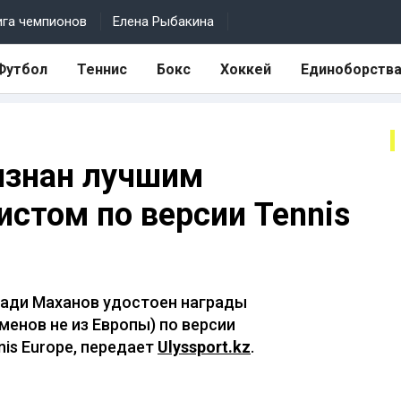
ига чемпионов
Елена Рыбакина
Футбол
Теннис
Бокс
Хоккей
Единоборств
изнан лучшим
стом по версии Tennis
мади Маханов удостоен награды
менов не из Европы) по версии
is Europe, передает
Ulyssport.kz
.