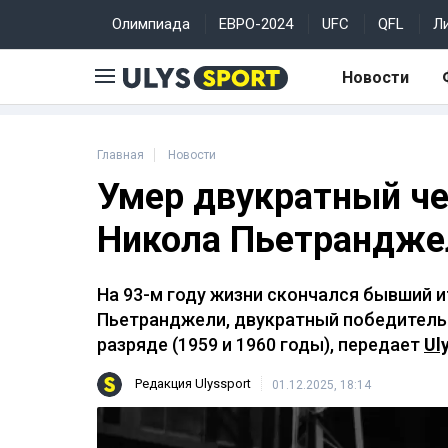
Олимпиада
ЕВРО-2024
UFC
QFL
Л
Новости
Главная
Новости
Умер двукратный че
Никола Пьетрандже
На 93-м году жизни скончался бывший 
Пьетранджели, двукратный победитель 
разряде (1959 и 1960 годы), передает
Ul
Редакция Ulyssport
01.12.2025, 18:14