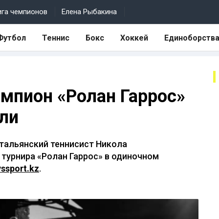
ига чемпионов
Елена Рыбакина
Футбол
Теннис
Бокс
Хоккей
Единоборств
мпион «Ролан Гаррос»
ли
итальянский теннисист Никола
турнира «Ролан Гаррос» в одиночном
yssport.kz
.