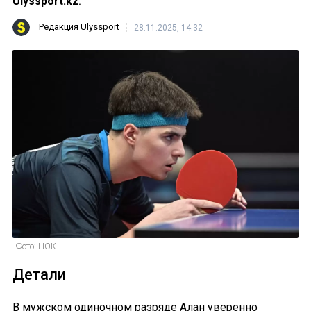
Ulyssport.kz
.
Редакция Ulyssport
28.11.2025, 14:32
Фото: НОК
Детали
В мужском одиночном разряде Алан уверенно