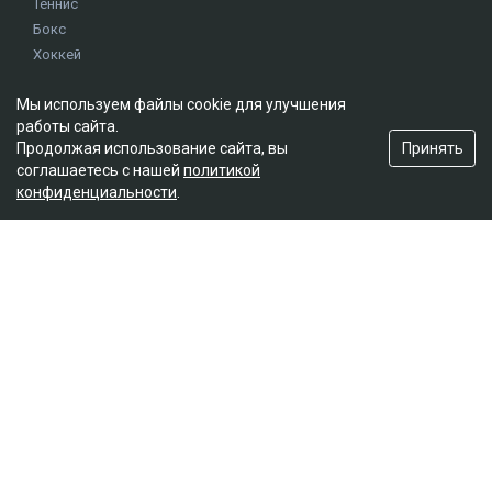
Теннис
Бокс
Хоккей
Единоборства
Мы используем файлы cookie для улучшения
Истории
работы сайта.
Олимпиада
Принять
Продолжая использование сайта, вы
соглашаетесь с нашей
политикой
конфиденциальности
.
Редакция
О проекте
Правила сайта
Реклама на сайте
Контакты
Мы в социальных сетях
© 2026. ТОО "Ulys Media Group". Все права защищены.