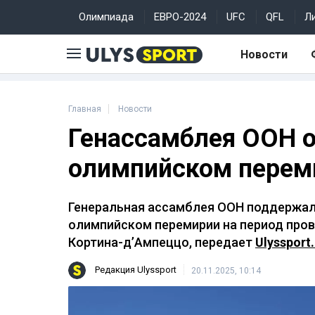
Олимпиада
ЕВРО-2024
UFC
QFL
Л
Новости
Главная
Новости
Генассамблея ООН 
олимпийском перем
Генеральная ассамблея ООН поддержал
олимпийском перемирии на период пров
Кортина-д’Ампеццо, передает
Ulyssport
Редакция Ulyssport
20.11.2025, 10:14