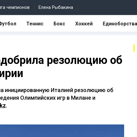
ига чемпионов
Елена Рыбакина
Футбол
Теннис
Бокс
Хоккей
Единоборств
одобрила резолюцию об
ирии
а инициированную Италией резолюцию об
едения Олимпийских игр в Милане и
.kz
.