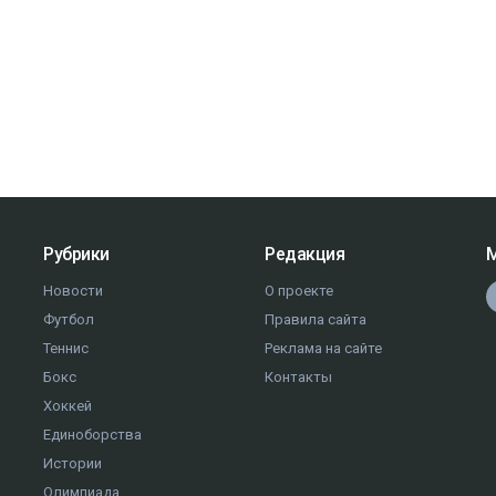
Рубрики
Редакция
М
Новости
О проекте
Футбол
Правила сайта
Теннис
Реклама на сайте
Бокс
Контакты
Хоккей
Единоборства
Истории
Олимпиада