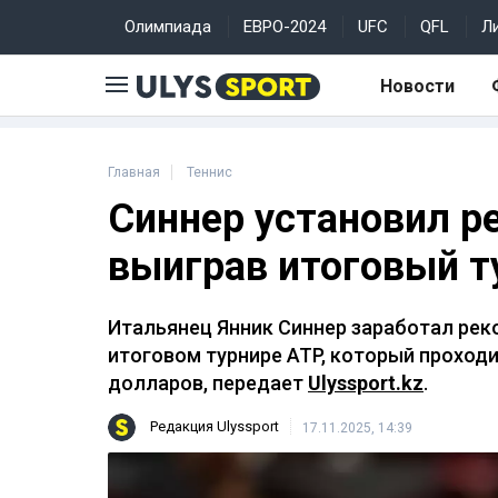
Олимпиада
ЕВРО-2024
UFC
QFL
Л
Новости
Главная
Теннис
Синнер установил р
выиграв итоговый т
Итальянец Янник Синнер заработал реко
итоговом турнире ATP, который проходи
долларов, передает
Ulyssport.kz
.
Редакция Ulyssport
17.11.2025, 14:39