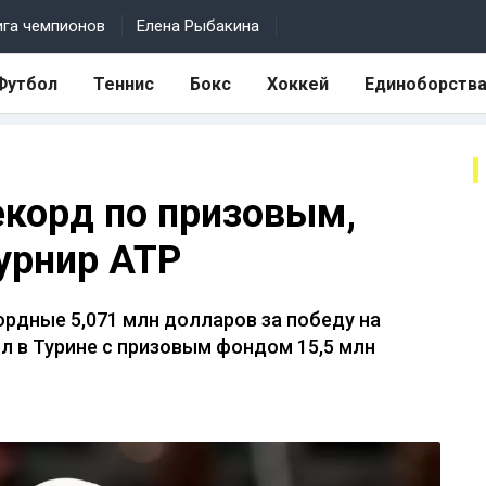
ига чемпионов
Елена Рыбакина
Футбол
Теннис
Бокс
Хоккей
Единоборств
екорд по призовым,
урнир ATP
рдные 5,071 млн долларов за победу на
л в Турине с призовым фондом 15,5 млн