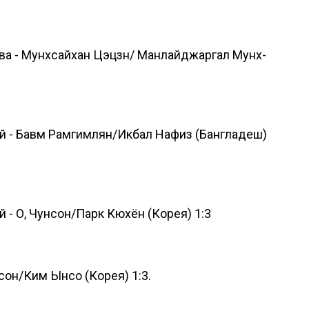
а - Мунхсайхан Цэцзн/ Манлайджаргал Мунх-
 - Бавм Рамгимлян/Икбал Нафиз (Бангладеш)
- О, Чунсон/Парк Кюхён (Корея) 1:3
он/Ким Ынсо (Корея) 1:3.