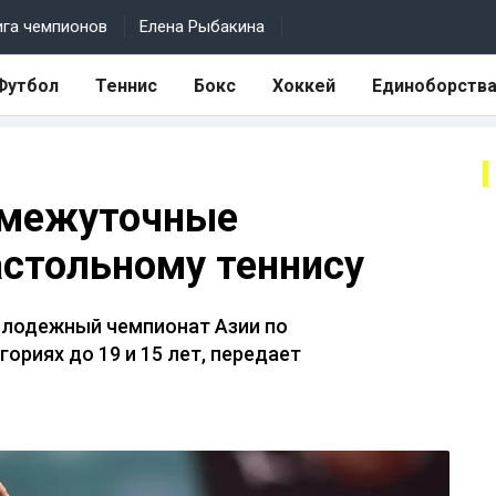
ига чемпионов
Елена Рыбакина
Футбол
Теннис
Бокс
Хоккей
Единоборств
омежуточные
астольному теннису
молодежный чемпионат Азии по
ориях до 19 и 15 лет, передает