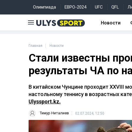
Олимпиада
ЕВРО-2024
UFC
QFL
Л
Новости
Главная
Новости
Стали известны пр
результаты ЧА по н
В китайском Чунцине проходит XXVIII 
настольному теннису в возрастных катег
Ulyssport.kz.
Тимур Ниталиев
02.07.2024, 12:50