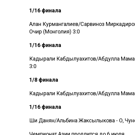
1/16 финала
Алан Курмангалиев/Сарвиноз Миркадиров
Очир (Монголия) 3:0
1/16 финала
Кадырали Кабдылуахитов/Абдулла Мамай
3:0
1/8 финала
Кадырали Кабдылуахитов/Абдулла Мамай 
1/16 финала
Ши Данян/Альбина Жаксылыкова - О, Чунс
Чемпионат Азии продлится до 6 июля.