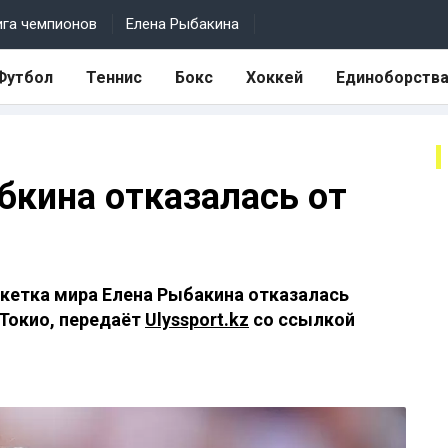
ига чемпионов
Елена Рыбакина
Футбол
Теннис
Бокс
Хоккей
Единоборств
бкина отказалась от
акетка мира Елена Рыбакина отказалась
 Токио, передаёт
Ulyssport.kz
со ссылкой