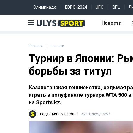
Олимпиада
ЕВРО-2024
UFC
QFL
Л
Новости
Главная
Новости
Турнир в Японии: Ры
борьбы за титул
Казахстанская теннисистка, седьмая р
играть в полуфинале турнира WTA 500 в
на Sports.kz.
Редакция Ulyssport
25.10.2025, 13:57