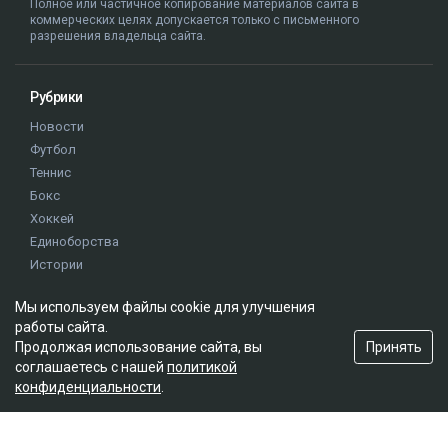
Полное или частичное копирование материалов сайта в
коммерческих целях допускается только с письменного
разрешения владельца сайта.
Рубрики
Новости
Футбол
Теннис
Бокс
Хоккей
Единоборства
Истории
Олимпиада
Мы используем файлы cookie для улучшения
работы сайта.
Редакция
Принять
Продолжая использование сайта, вы
соглашаетесь с нашей
политикой
О проекте
конфиденциальности
.
Правила сайта
Реклама на сайте
Контакты