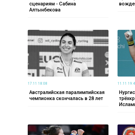
сценариям - Сабина
вожде
Алтынбекова
17.11 18:08
11.11 19:
Австралийская паралимпийская
Нургис
чемпионка скончалась в 28 лет
трёхк
Ислам