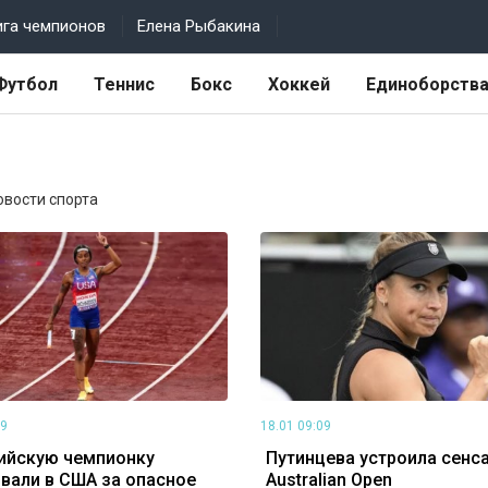
ига чемпионов
Елена Рыбакина
Футбол
Теннис
Бокс
Хоккей
Единоборств
Новости спорта
09
18.01 09:09
ийскую чемпионку
Путинцева устроила сенс
вали в США за опасное
Australian Open