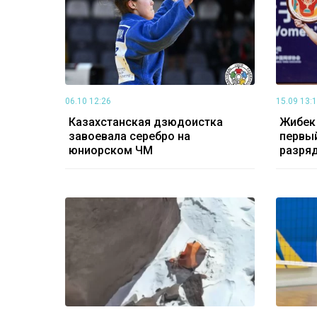
06.10 12:26
15.09 13:
Казахстанская дзюдоистка
Жибек
завоевала серебро на
первый
юниорском ЧМ
разря