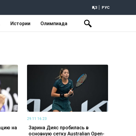
ҚАЗ
РУС
а
Истории
Олимпиада
29.11 16:23
ацию на
Зарина Дияс пробилась в
основную сетку Australian Open-