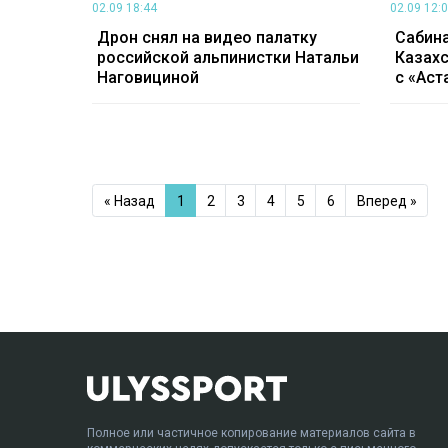
02.09 18:44
02.09 12:
Дрон снял на видео палатку
Сабина
российской альпинистки Натальи
Казахс
Наговициной
с «Аст
« Назад
1
2
3
4
5
6
Вперед »
Полное или частичное копирование материалов сайта в