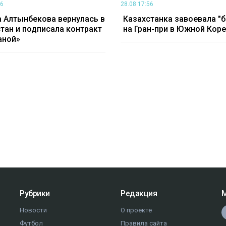
06
28.08 17:56
 Алтынбекова вернулась в
Казахстанка завоевала "б
тан и подписала контракт
на Гран-при в Южной Кор
аной»
Рубрики
Редакция
М
Новости
О проекте
Футбол
Правила сайта