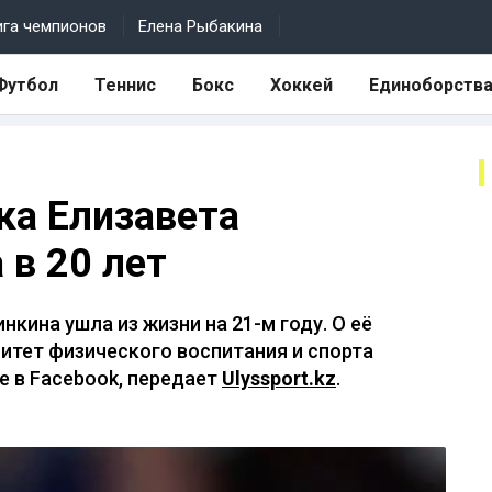
ига чемпионов
Елена Рыбакина
Футбол
Теннис
Бокс
Хоккей
Единоборств
ка Елизавета
 в 20 лет
кина ушла из жизни на 21-м году. О её
тет физического воспитания и спорта
е в Facebook, передает
Ulyssport.kz
.