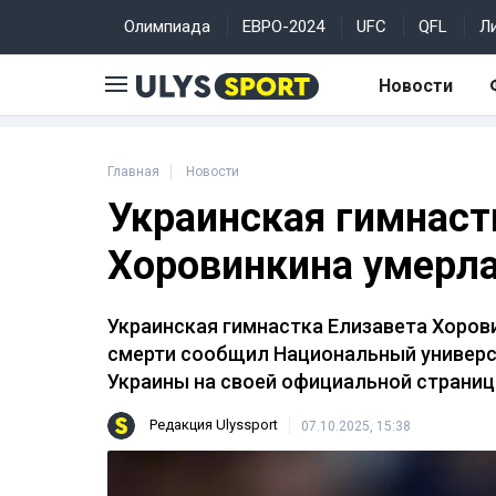
Олимпиада
ЕВРО-2024
UFC
QFL
Л
Новости
Главная
Новости
Украинская гимнаст
Хоровинкина умерла
Украинская гимнастка Елизавета Хоровин
смерти сообщил Национальный универси
Украины на своей официальной страниц
Редакция Ulyssport
07.10.2025, 15:38