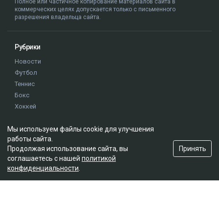
Полное или частичное копирование материалов сайта в
коммерческих целях допускается только с письменного
разрешения владельца сайта.
Рубрики
Новости
Футбол
Теннис
Бокс
Хоккей
Единоборства
Мы используем файлы cookie для улучшения
Истории
работы сайта.
Олимпиада
Принять
Продолжая использование сайта, вы
соглашаетесь с нашей
политикой
конфиденциальности
.
Редакция
О проекте
Правила сайта
Реклама на сайте
Контакты