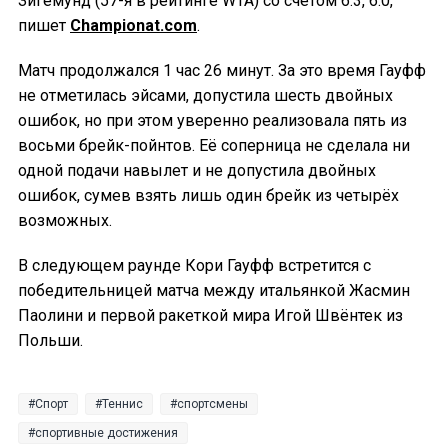
Зигемунд (57-я в рейтинге WTA) со счётом 6:3, 6:0,
пишет
Championat.com
.
Матч продолжался 1 час 26 минут. За это время Гауфф
не отметилась эйсами, допустила шесть двойных
ошибок, но при этом уверенно реализовала пять из
восьми брейк-пойнтов. Её соперница не сделала ни
одной подачи навылет и не допустила двойных
ошибок, сумев взять лишь один брейк из четырёх
возможных.
В следующем раунде Кори Гауфф встретится с
победительницей матча между итальянкой Жасмин
Паолини и первой ракеткой мира Игой Швёнтек из
Польши.
Спорт
Теннис
спортсмены
спортивные достижения