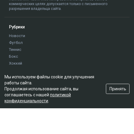
коммерческих целях допускается только с письменного
разрешения владельца сайта.
Рубрики
Новости
Футбол
Теннис
Бокс
Хоккей
Единоборства
Мы используем файлы cookie для улучшения
Истории
работы сайта.
Олимпиада
Принять
Продолжая использование сайта, вы
соглашаетесь с нашей
политикой
конфиденциальности
.
Редакция
О проекте
Правила сайта
Реклама на сайте
Контакты