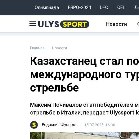
Олимпиада
ЕВРО-2024
UFC
QFL
Л
Новости
Главная
Новости
Казахстанец стал п
международного тур
стрельбе
Максим Почивалов стал победителем м
стрельбе в Италии, передает
Ulyssport.
Редакция Ulyssport
15.07.2025, 16:36