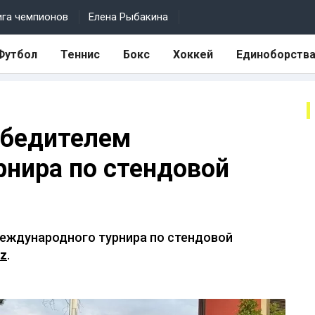
ига чемпионов
Елена Рыбакина
Футбол
Теннис
Бокс
Хоккей
Единоборств
обедителем
нира по стендовой
еждународного турнира по стендовой
kz
.