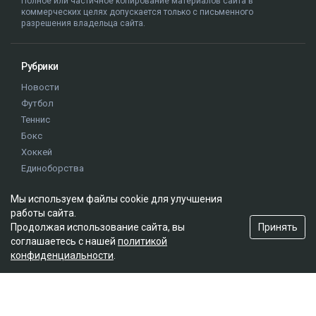
Полное или частичное копирование материалов сайта в
коммерческих целях допускается только с письменного
разрешения владельца сайта.
Рубрики
Новости
Футбол
Теннис
Бокс
Хоккей
Единоборства
Истории
Мы используем файлы cookie для улучшения
Олимпиада
работы сайта.
Принять
Продолжая использование сайта, вы
Редакция
соглашаетесь с нашей
политикой
конфиденциальности
.
О проекте
Правила сайта
Реклама на сайте
Контакты