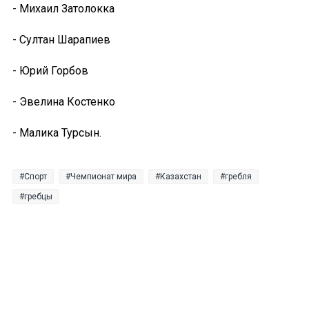
- Михаил Затолокка
- Султан Шарапиев
- Юрий Горбов
- Эвелина Костенко
- Малика Турсын.
Спорт
Чемпионат мира
Казахстан
гребля
гребцы