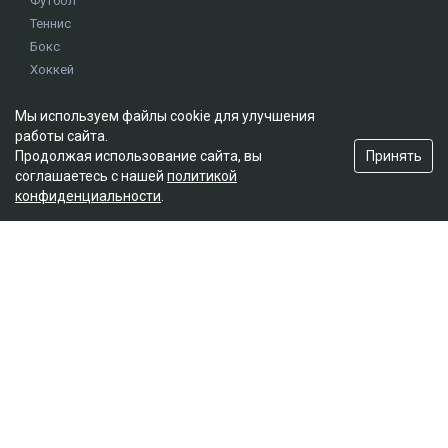
Футбол
Теннис
Бокс
Хоккей
Единоборства
Истории
Мы используем файлы cookie для улучшения
работы сайта.
Олимпиада
Принять
Продолжая использование сайта, вы
соглашаетесь с нашей
политикой
Редакция
конфиденциальности
.
О проекте
Правила сайта
Реклама на сайте
Контакты
Мы в социальных сетях