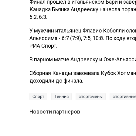
Финал прошел в итальянском Бари и завер
Канадка Бьянка Андрееску нанесла пора
6:2, 6:3.
У мужчин итальянец Флавио Коболли сло
Альяссима - 6:7 (7:9), 7:5, 10:8. По ходу 
РИА Спорт.
В парном матче Андрееску и Оже-Альяссим
Сборная Канады завоевала Кубок Хопман
доходили до финала.
Спорт
Теннис
спортсмены
спортивны
Новости партнеров