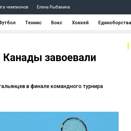
ига чемпионов
Елена Рыбакина
Футбол
Теннис
Бокс
Хоккей
Единоборств
 Канады завоевали
тальянцев в финале командного турнира