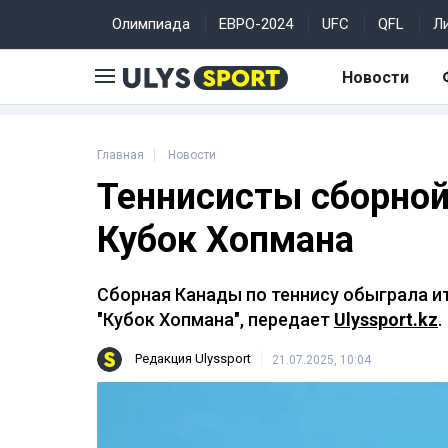
Олимпиада
ЕВРО-2024
UFC
QFL
Л
Новости
Главная
Новости
Теннисисты сборной
Кубок Хопмана
Сборная Канады по теннису обыграла и
"Кубок Хопмана", передает
Ulyssport.kz
.
Редакция Ulyssport
21.07.2025, 10:04