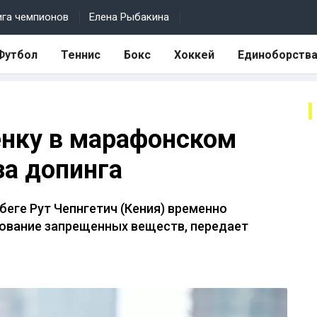
ига чемпионов
Елена Рыбакина
Футбол
Теннис
Бокс
Хоккей
Единоборств
нку в марафонском
за допинга
еге Рут Чепнгетич (Кения) временно
зование запрещенных веществ, передает