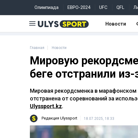
Олимпиада
ЕВРО-2024
UFC
QFL
Л
Новости
Главная
Новости
Мировую рекордсме
беге отстранили из-
Мировая рекордсменка в марафонском б
отстранена от соревнований за исполь
Ulyssport.kz
.
Редакция Ulyssport
18.07.2025, 18:33