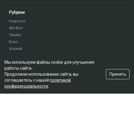
Рубрики
Новости
Футбол
Теннис
Бокс
Хоккей
Единоборства
Мы используем файлы cookie для улучшения
Истории
работы сайта.
Олимпиада
Принять
Продолжая использование сайта, вы
соглашаетесь с нашей
политикой
конфиденциальности
.
Редакция
О проекте
Правила сайта
Реклама на сайте
Контакты
Мы в социальных сетях