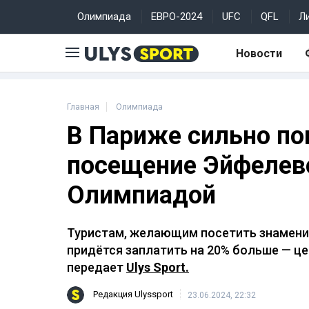
Олимпиада
ЕВРО-2024
UFC
QFL
Л
Новости
Главная
Олимпиада
В Париже сильно по
посещение Эйфелев
Олимпиадой
Туристам, желающим посетить знамени
придётся заплатить на 20% больше — це
передает
Ulys Sport.
Редакция Ulyssport
23.06.2024, 22:32