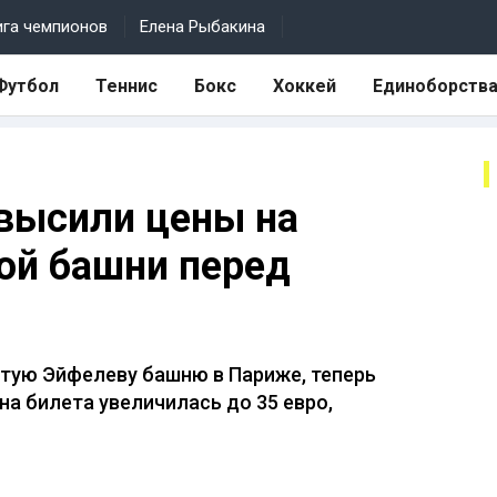
ига чемпионов
Елена Рыбакина
Футбол
Теннис
Бокс
Хоккей
Единоборств
высили цены на
ой башни перед
тую Эйфелеву башню в Париже, теперь
на билета увеличилась до 35 евро,