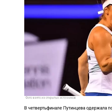
Фото взято из открытых источников
В четвертьфинале Путинцева одержала п