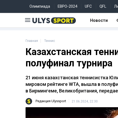
Олимпиада
ЕВРО-2024
UFC
QFL
Л
Новости
Главная
Теннис
Казахстанская тенн
полуфинал турнира
21 июня казахстанская теннисистка Юл
мировом рейтинге WTA, вышла в полуфи
в Бирмингеме, Великобритания, переда
Редакция Ulyssport
21.06.2024, 22:30