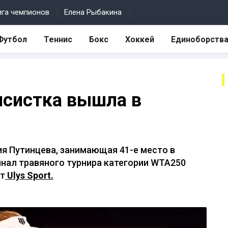
ига чемпионов
Елена Рыбакина
Футбол
Теннис
Бокс
Хоккей
Единоборств
исистка вышла в
ия Путинцева, занимающая 41-е место в
нал травяного турнира категории WTA250
ет
Ulys Sport.