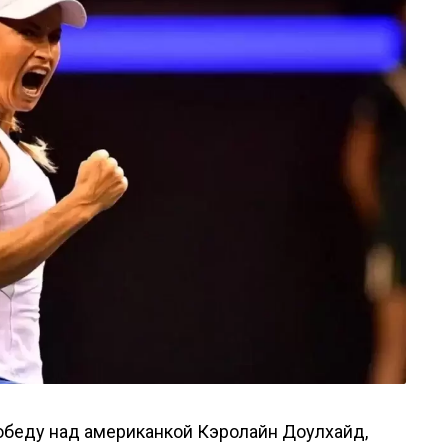
обеду над американкой Кэролайн Доулхайд,