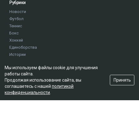
Рубрики
Новости
Футбол
Теннис
Бокс
Хоккей
Единоборства
Истории
Олимпиада
Мы используем файлы cookie для улучшения
работы сайта.
Редакция
Принять
Продолжая использование сайта, вы
соглашаетесь с нашей
политикой
О проекте
конфиденциальности
.
Правила сайта
Реклама на сайте
Контакты
Мы в социальных сетях