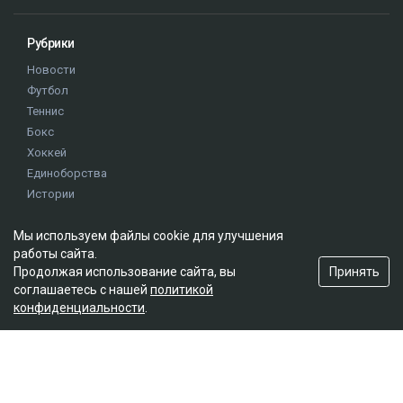
Рубрики
Новости
Футбол
Теннис
Бокс
Хоккей
Единоборства
Истории
Олимпиада
Мы используем файлы cookie для улучшения
работы сайта.
Редакция
Принять
Продолжая использование сайта, вы
соглашаетесь с нашей
политикой
О проекте
конфиденциальности
.
Правила сайта
Реклама на сайте
Контакты