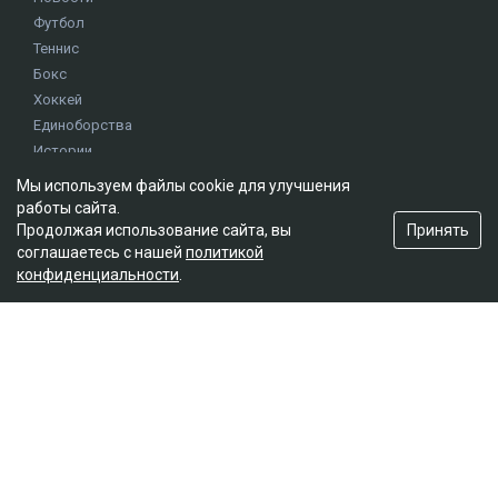
Футбол
Теннис
Бокс
Хоккей
Единоборства
Истории
Олимпиада
Мы используем файлы cookie для улучшения
работы сайта.
Принять
Продолжая использование сайта, вы
Редакция
соглашаетесь с нашей
политикой
О проекте
конфиденциальности
.
Правила сайта
Реклама на сайте
Контакты
Мы в социальных сетях