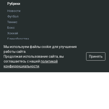
Рубрики
Новости
Футбол
Теннис
Бокс
Хоккей
Единоборства
Истории
Мы используем файлы cookie для улучшения
Олимпиада
работы сайта.
Принять
Продолжая использование сайта, вы
соглашаетесь с нашей
политикой
Редакция
конфиденциальности
.
О проекте
Правила сайта
Реклама на сайте
Контакты
Мы в социальных сетях