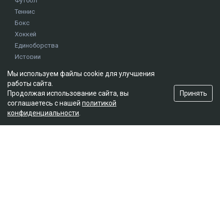
Футбол
Теннис
Бокс
Хоккей
Единоборства
Истории
Олимпиада
Мы используем файлы cookie для улучшения
работы сайта.
Принять
Продолжая использование сайта, вы
Редакция
соглашаетесь с нашей
политикой
О проекте
конфиденциальности
.
Правила сайта
Реклама на сайте
Контакты
Мы в социальных сетях