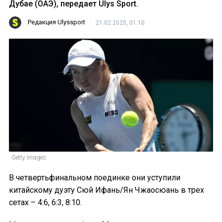
Дубае (ОАЭ), передает Ulys Sport.
Редакция Ulyssport
21.02.2025, 01:10
Getty Images
В четвертьфинальном поединке они уступили
китайскому дуэту Сюй Ифань/Ян Чжаосюань в трех
сетах – 4:6, 6:3, 8:10.