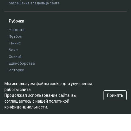
разрешения владельца сайта.
Рубрики
Новости
Футбол
Теннис
Бокс
Хоккей
Единоборства
Истории
Олимпиада
Мы используем файлы cookie для улучшения
работы сайта.
Редакция
Принять
Продолжая использование сайта, вы
соглашаетесь с нашей
политикой
О проекте
конфиденциальности
.
Правила сайта
Реклама на сайте
Контакты