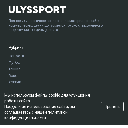
Полное или частичное копирование материалов сайта в
коммерческих целях допускается только с письменного
разрешения владельца сайта.
Рубрики
Новости
Футбол
Теннис
Бокс
Хоккей
Единоборства
Мы используем файлы cookie для улучшения
Истории
работы сайта.
Олимпиада
Принять
Продолжая использование сайта, вы
соглашаетесь с нашей
политикой
конфиденциальности
.
Редакция
О проекте