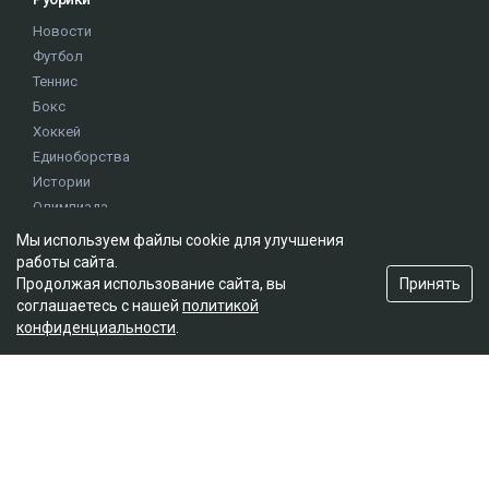
Новости
Футбол
Теннис
Бокс
Хоккей
Единоборства
Истории
Олимпиада
Мы используем файлы cookie для улучшения
работы сайта.
Редакция
Принять
Продолжая использование сайта, вы
О проекте
соглашаетесь с нашей
политикой
Правила сайта
конфиденциальности
.
Реклама на сайте
Контакты
Мы в социальных сетях