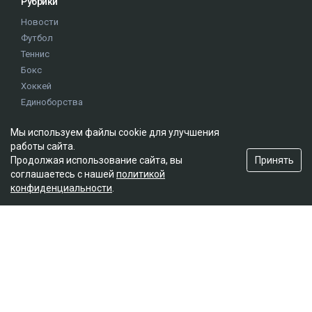
Рубрики
Новости
Футбол
Теннис
Бокс
Хоккей
Единоборства
Истории
Мы используем файлы cookie для улучшения
Олимпиада
работы сайта.
Принять
Продолжая использование сайта, вы
Редакция
соглашаетесь с нашей
политикой
конфиденциальности
.
О проекте
Правила сайта
Реклама на сайте
Контакты
Мы в социальных сетях