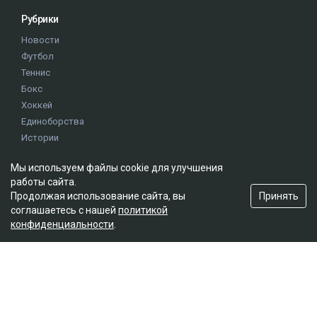
Рубрики
Новости
Футбол
Теннис
Бокс
Хоккей
Единоборства
Истории
Олимпиада
Мы используем файлы cookie для улучшения
работы сайта.
Редакция
Принять
Продолжая использование сайта, вы
соглашаетесь с нашей
политикой
О проекте
конфиденциальности
.
Правила сайта
Реклама на сайте
Контакты
Мы в социальных сетях