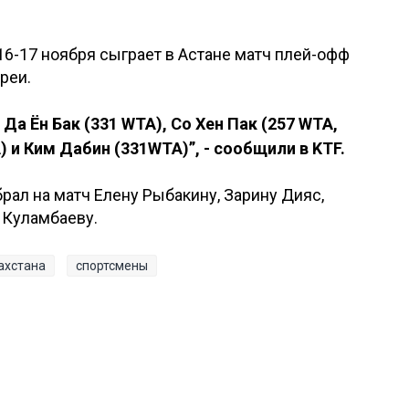
16-17 ноября сыграет в Астане матч плей-офф
реи.
Да Ён Бак (331 WTA), Со Хен Пак (257 WTA,
A) и Ким Дабин (331WTA)”, - сообщили в KTF.
ал на матч Елену Рыбакину, Зарину Дияс,
 Куламбаеву.
ахстана
спортсмены