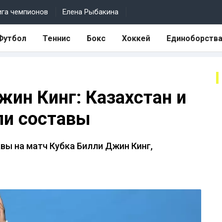
ига чемпионов
Елена Рыбакина
Футбол
Теннис
Бокс
Хоккей
Единоборств
жин Кинг: Казахстан и
ли составы
вы на матч Кубка Билли Джин Кинг,