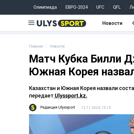
Олимпиада
ЕВРО-2024
UFC
QFL
Л
Новости
Главная
Новости
Матч Кубка Билли Д
Южная Корея назва
Казахстан и Южная Корея назвали соста
передает
Ulyssport.kz.
Редакция Ulyssport
12.11.2024, 10:10