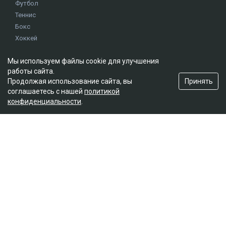
Футбол
Теннис
Бокс
Хоккей
Единоборства
Мы используем файлы cookie для улучшения
Истории
работы сайта.
Олимпиада
Принять
Продолжая использование сайта, вы
соглашаетесь с нашей
политикой
конфиденциальности
.
Редакция
О проекте
Правила сайта
Реклама на сайте
Контакты
Мы в социальных сетях