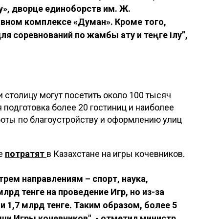
у», дворце единоборств им. Ж.
вном комплексе «Думан». Кроме того,
я соревнований по жамбы ату и теңге ілу”,
 столицу могут посетить около 100 тысяч
я подготовка более 20 гостиниц и наиболее
боты по благоустройству и оформлению улиц
ге
потратят
в Казахстане на игры кочевников.
трем направлениям – спорт, наука,
лрд тенге на проведение Игр, но из-за
1,7 млрд тенге. Таким образом, более 5
ши Игры кочевников", - отметил министр