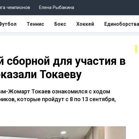
ига чемпионов
Елена Рыбакина
Футбол
Теннис
Бокс
Хоккей
Единоборств
 сборной для участия в
оказали Токаеву
сым-Жомарт Токаев ознакомился с ходом
иков, которые пройдут с 8 по 13 сентября,