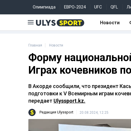
Олимпиада
ЕВРО-2024
UFC
QFL
Л
Новости
Главная
Новости
Форму национальной
Играх кочевников п
В Акорде сообщили, что президент Ка
подготовки к V Всемирным играм кочевн
передает
Ulyssport.kz.
Редакция Ulyssport
20.08.2024, 12:25