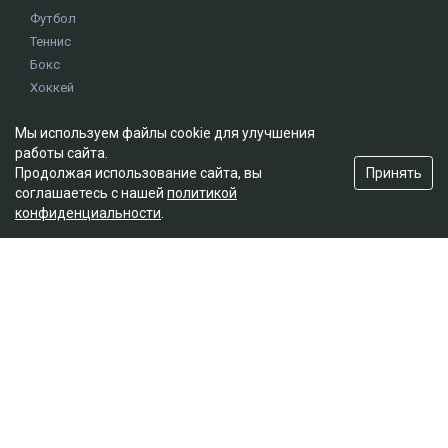
Футбол
Теннис
Бокс
Хоккей
Единоборства
Мы используем файлы cookie для улучшения
Истории
работы сайта.
Олимпиада
Принять
Продолжая использование сайта, вы
соглашаетесь с нашей
политикой
конфиденциальности
.
Редакция
О проекте
Правила сайта
Реклама на сайте
Контакты
Мы в социальных сетях