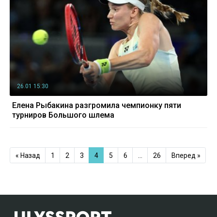
26.01 15:30
Елена Рыбакина разгромила чемпионку пяти
турниров Большого шлема
« Назад
1
2
3
4
5
6
…
26
Вперед »