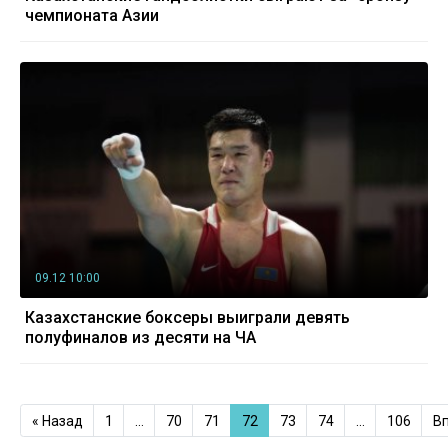
чемпионата Азии
09.12 10:00
Казахстанские боксеры выиграли девять
полуфиналов из десяти на ЧА
« Назад
1
…
70
71
72
73
74
…
106
Вп