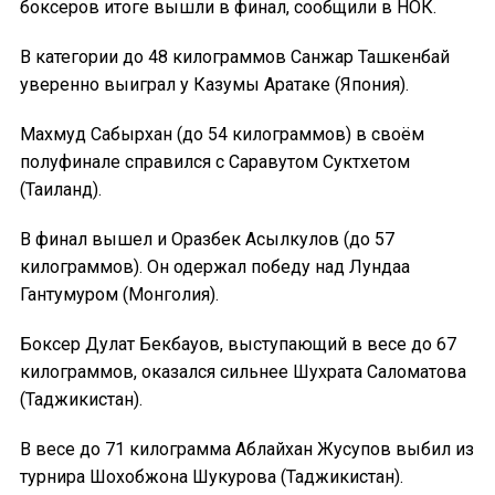
боксеров итоге вышли в финал, сообщили в НОК.
В категории до 48 килограммов Санжар Ташкенбай
уверенно выиграл у Казумы Аратаке (Япония).
Махмуд Сабырхан (до 54 килограммов) в своём
полуфинале справился с Саравутом Суктхетом
(Таиланд).
В финал вышел и Оразбек Асылкулов (до 57
килограммов). Он одержал победу над Лундаа
Гантумуром (Монголия).
Боксер Дулат Бекбауов, выступающий в весе до 67
килограммов, оказался сильнее Шухрата Саломатова
(Таджикистан).
В весе до 71 килограмма Аблайхан Жусупов выбил из
турнира Шохобжона Шукурова (Таджикистан).