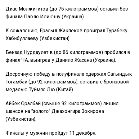
Диас Молжигитов (до 75 килограммов) оставил без
финала Павло Илиюшу (Украина).
К сожалению, Ерасыл Жакпеков проиграл Турабеку
Хабибуллаеву (Узбекистан).
Бекзад Нурдаулет в (до 86 килограммов) пробился в
финал ЧА, выиграв у Данило Жасана (Украина).
Досрочную победу в полуфинале одержал Сагындык
Тогамбай (до 92 килограммов), оставив с бронзовой
медалью Туймяо Лю (Китай).
Айбек Оралбай (свыше 92 килограммов) лишил
шансов на "золото" Джахонгира Зокирова
(Узбекистан).
Финалы у мужчин пройдут 11 декабря.