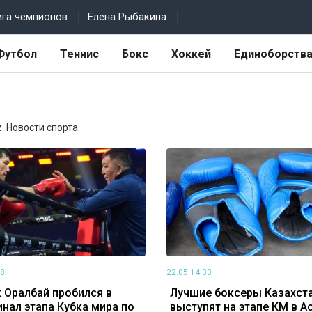
ига чемпионов
Елена Рыбакина
Футбол
Теннис
Бокс
Хоккей
Единоборств
z: Новости спорта
48
22.05 14:33
 Оралбай пробился в
Лучшие боксеры Казахст
нал этапа Кубка мира по
выступят на этапе КМ в А