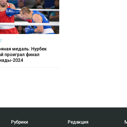
22
яная медаль: Нурбек
й проиграл финал
иады-2024
Рубрики
Редакция
М