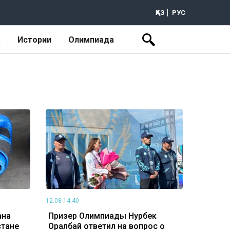
ҚАЗ
РУС
а
Истории
Олимпиада
12.08 14:40
ана
Призер Олимпиады Нурбек
стане
Оралбай ответил на вопрос о