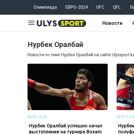
Олимпиада
ЕВРО-2024
UFC
QFL
Л
Новости
Нурбек Оралбай
Новости по теме Нурбек Оралбай на сайте Ulyssport.k
05.02 12:32
03.07 15:
Нурбек Оралбай успешно начал
Нурбек
выступление на турнире Boxam
полуфи