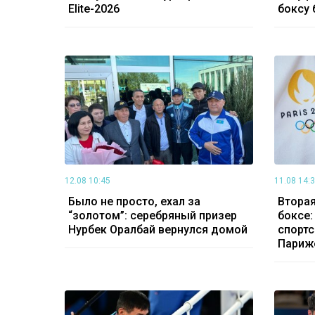
Elite-2026
боксу 
12.08 10:45
11.08 14:
Было не просто, ехал за
Вторая
“золотом”: серебряный призер
боксе:
Нурбек Оралбай вернулся домой
спортс
Париж