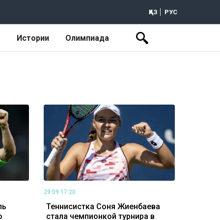
ҚАЗ
РУС
а
Истории
Олимпиада
29.09 17:20
ль
Теннисистка Соня Жиенбаева
о
стала чемпионкой турнира в