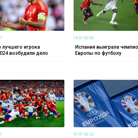
17
15.07 02:03
 лучшего игрока
Испания выиграла чемпи
024 возбудили дело
Европы по футболу
21
07.07 02:22