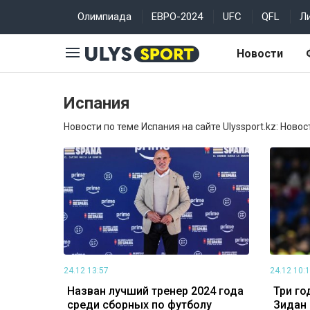
Олимпиада
ЕВРО-2024
UFC
QFL
Л
Новости
Испания
Новости по теме Испания на сайте Ulyssport.kz: Новос
24.12 13:57
24.12 10:
Назван лучший тренер 2024 года
Три го
среди сборных по футболу
Зидан