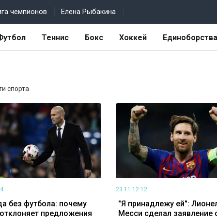
ига чемпионов
Елена Рыбакина
Футбол
Теннис
Бокс
Хоккей
Единоборств
ти спорта
14
23.11 12:12
да без футбола: почему
"Я принадлежу ей": Лионе
 отклоняет предложения
Месси сделал заявление 