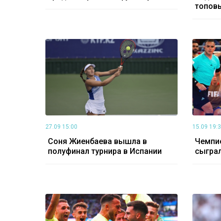
топовы
27.09 15:00
15.09 19:
Соня Жиенбаева вышла в
Чемпио
полуфинал турнира в Испании
сыграл