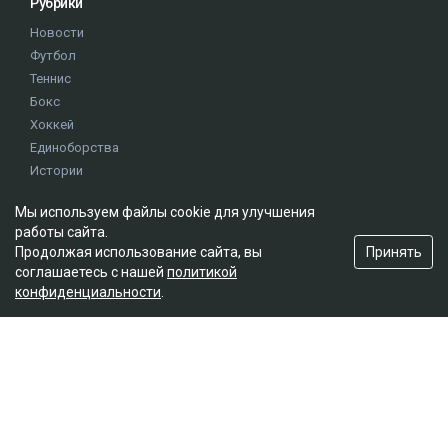
Рубрики
Новости
Футбол
Теннис
Бокс
Хоккей
Единоборства
Истории
Олимпиада
Мы используем файлы cookie для улучшения
работы сайта.
Редакция
Принять
Продолжая использование сайта, вы
соглашаетесь с нашей
политикой
О проекте
конфиденциальности
.
Правила сайта
Реклама на сайте
Контакты
Мы в социальных сетях