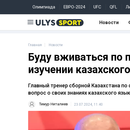
Олимпиада
ЕВРО-2024
UFC
QFL
Л
Новости
Главная
Новости
Буду вживаться по 
изучении казахског
Главный тренер сборной Казахстана по
вопрос о своих знаниях казахского язы
Тимур Ниталиев
23.07.2024, 11:40