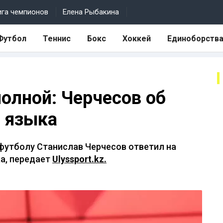
ига чемпионов
Елена Рыбакина
Футбол
Теннис
Бокс
Хоккей
Единоборств
полной: Черчесов об
о языка
 футболу Станислав Черчесов ответил на
ка, передает
Ulyssport.kz.