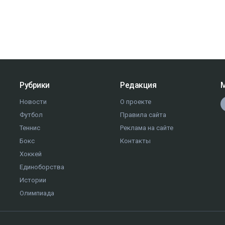
Рубрики
Редакция
М
Новости
О проекте
Футбол
Правила сайта
Теннис
Реклама на сайте
Бокс
Контакты
Хоккей
Единоборства
Истории
Олимпиада