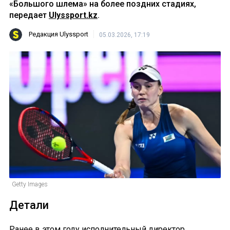
«Большого шлема» на более поздних стадиях,
передает
Ulyssport.kz
.
Редакция Ulyssport
05.03.2026, 17:19
Getty Images
Детали
Ранее в этом году исполнительный директор