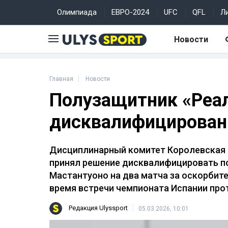
Олимпиада
ЕВРО-2024
UFC
QFL
Л
Новости
Главная
Новости
Полузащитник «Реа
дисквалифицирован 
Дисциплинарный комитет Королевская 
принял решение дисквалифицировать п
Мастантуоно на два матча за оскорбит
время встречи чемпионата Испании про
Редакция Ulyssport
05.03.2026, 10:01