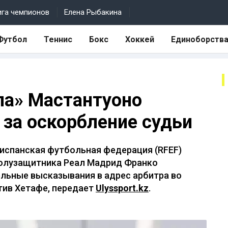
ига чемпионов
Елена Рыбакина
Футбол
Теннис
Бокс
Хоккей
Единоборств
ла» Мастантуоно
за оскорбление судьи
испанская футбольная федерация (RFEF)
олузащитника Реал Мадрид Франко
ельные высказывания в адрес арбитра во
тив Хетафе, передает
Ulyssport.kz
.